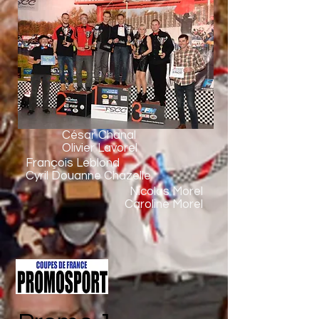
César Chanal
Olivier Lavorel
François Leblond
Cyril Douanne Chazelle
Nicolas Morel
Caroline Morel