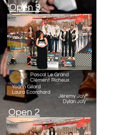
Open 3
Pascal Le Grand
Clément Richeux
Yoann Gilard
Laura Ecorchard
Jéremy Joly
Dylan Joly
Open 2