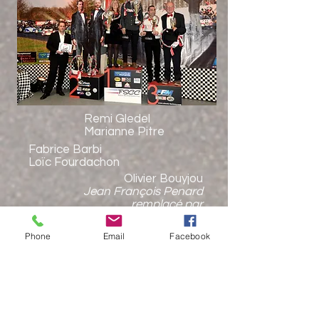
Remi Gledel
Marianne Pitre
Fabrice Barbi
Loïc Fourdachon
Olivier Bouyjou
Jean François Penard
remplacé par
Hervé Truchet
(constructeur préparateur)
Phone
Email
Facebook
Classic 2