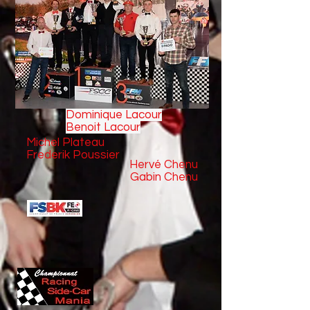
Dominique Lacour
Benoit Lacour
Michel Plateau
Frederik Poussier
Hervé Chenu
Gabin Chenu