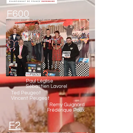
F600
Paul Léglise
Sébastien Lavorel
Ted Peugeot
Vincent Peugeot
Remy Guignard
Frédérique Poux
F2