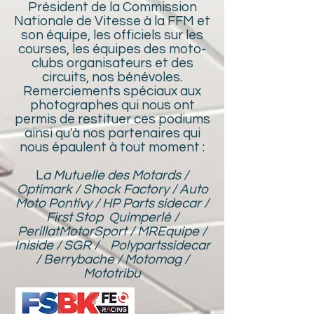
Président de la Commission
Nationale de Vitesse à la FFM et
son équipe, les officiels sur les
courses, les équipes des moto-
clubs organisateurs et des
circuits, nos bénévoles.
Remerciements spéciaux aux
photographes qui nous ont
permis de restituer ces podiums
ainsi qu'à nos partenaires qui
nous épaulent à tout moment :
L
a Mutuelle des Motards /
Optimark / Shock Factory / Auto
Moto Pontivy / HP Parts sidecar /
First Stop Quimperlé /
PerillatMotorSport / MREquipe /
Iniside / SGR / Polypartssidecar
/ Berrybache / Motomag /
Mototribu