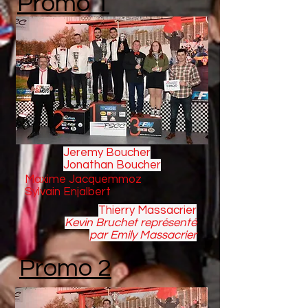
Promo 1
Jeremy Boucher
Jonathan Boucher
Maxime Jacquemmoz
Sylvain Enjalbert
Thierry Massacrier
Kevin Bruchet représenté
par Emily Massacrier
Promo 2