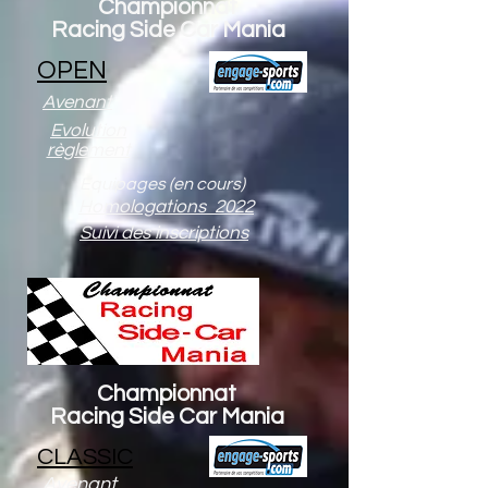
Championnat
Racing Side Car Mania
OPEN
Avenant
Evolution
règlement
Equipages (en cours)
Homologations 2022
Suivi des inscriptions
Championnat
Racing Side Car Mania
CLASSIC
Avenant