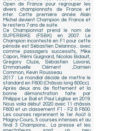
Open de France pour regrouper les
divers championnats de France et
inter. Cette première année Alain
Michel devient Champion de France et
le restera 7 ans de suite.
Ce Championnat prend le nom de
SUPERBIKE (FSBK) en 2007. Le
Champion incontesté en F1 pour cette
période est Sébastien Delannoy... avec
comme passagers successifs, Mike
Capon, Rémi Guignard, Nicolas Bidault,
Gregory Cluze, Sébastien Lavorel,
Emmanuelle Clément ,Damien
Common, Kevin Rousseau.
2017 : Le mondial décide de mettre le
standard en F600 (Châssis long 600cc).
Après deux ans de flottement et la
bonne démonstration faite par
Philippe Le Bail et Paul Léglise en 2019.
Nous voila début 2020 avec 11 châssis
F600 et un classement F1 - F2 & F600.
Les courses reprennent le 1er Août à
Magny-Cours, 5 courses intenses et au
final 3 Champions... La presse et les
spectateurs sont un peu