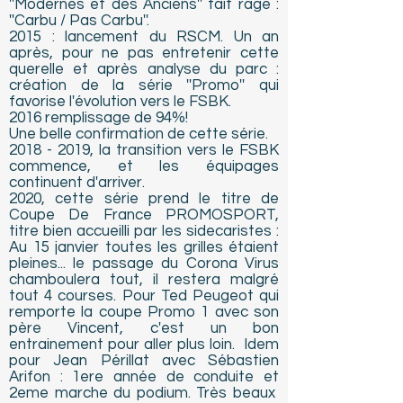
''Modernes et des Anciens'' fait rage :
''Carbu / Pas Carbu''.
2015 : lancement du RSCM. Un an
après, pour ne pas entretenir cette
querelle et après analyse du parc :
création de la série ''Promo'' qui
favorise l'évolution vers le FSBK.
2016 remplissage de 94%!
Une belle confirmation de cette série.
2018 - 2019
, la transition vers le FSBK
commence, et les équipages
continuent d'arriver.
2020, cette série prend le titre de
Coupe De France PROMOSPORT,
titre bien accueilli par les sidecaristes :
Au 15 janvier toutes les grilles étaient
pleines... le passage du Corona Virus
chamboulera tout, il restera malgré
tout 4 courses. Pour Ted Peugeot qui
remporte la coupe Promo 1 avec son
père Vincent, c'est un bon
entrainement pour aller plus loin. Idem
pour Jean Périllat avec Sébastien
Arifon : 1ere année de conduite et
2eme marche du podium. Très beaux