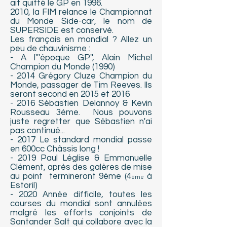
ait quitté le GP en 1996.
2010, la FIM relance le Championnat
du Monde Side-car, le nom de
SUPERSIDE est conservé.
Les français en mondial ? Allez un
peu de chauvinisme :
- A l'''époque GP'', Alain Michel
Champion du Monde (1990)
- 2014 Grégory Cluze Champion du
Monde, passager de Tim Reeves. Ils
seront second en 2015 et 2016
- 2016 Sébastien Delannoy & Kevin
Rousseau 3éme
. Nous pouvons
juste regretter que Sébastien n'ai
pas continué...
- 2017 Le standard mondial passe
en 600cc
Châssis long !
- 2019 Paul Léglise & Emmanuelle
Clément, après des galères de mise
au point termineront 9ème (4
à
ème
Estoril)
- 2020 Année difficile, toutes les
courses du mondial sont annulées
malgré les efforts conjoints de
Santander Salt qui collabore avec la