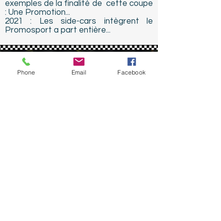
exemples de la finalité de cette coupe
: Une Promotion...
2021 : Les side-cars intègrent le
Promosport a part entière...
Phone
Email
Facebook
RSCM Open
La création du VMA side-car laisse
les sides ''anciens... mais après 78''
hors règlement.
Suite à une forte demande, une